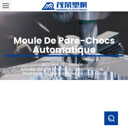
Moule De Pare-Chocs
Automatique
Accueil
/
Moule
/
Moule de pare-chocs automatique
/
Protéger la lèvre inférieure plus tard